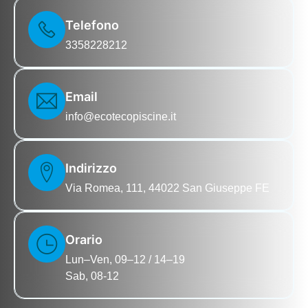
Telefono
3358228212
Email
info@ecotecopiscine.it
Indirizzo
Via Romea, 111, 44022 San Giuseppe FE
Orario
Lun–Ven, 09–12 / 14–19
Sab, 08-12